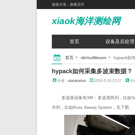
面朝大海，春暖花开
xiaok海洋测绘网
首页
设备及后处理
首页
sb/multibeam
hypac
hypack如何采集多波束数据
作者：
xiaokcehui
2024-5-10 23:57
分
多波束设备有3种：多波束阵列，比如Seaba
并列，比如Ross Sweep System，见下图。