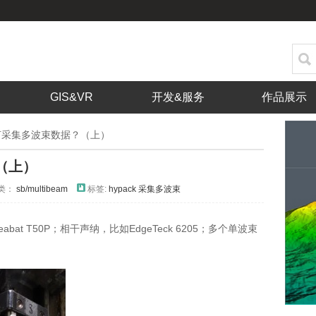
GIS&VR
开发&服务
作品展示
k如何采集多波束数据？（上）
？（上）
类：
sb/multibeam
标签:
hypack
采集多波束
t T50P；相干声纳，比如EdgeTeck 6205；多个单波束