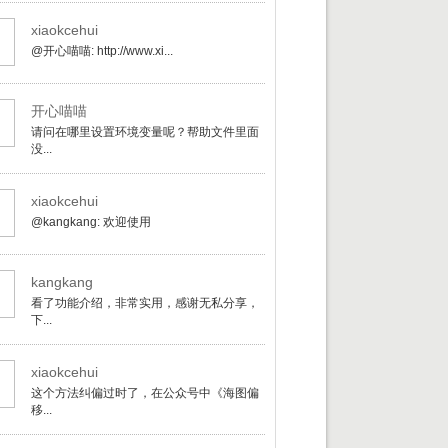
xiaokcehui
@开心喵喵: http://www.xi...
开心喵喵
请问在哪里设置环境变量呢？帮助文件里面
没...
xiaokcehui
@kangkang: 欢迎使用
kangkang
看了功能介绍，非常实用，感谢无私分享，
下...
xiaokcehui
这个方法纠偏过时了，在公众号中《海图偏
移...