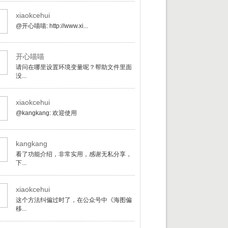
xiaokcehui
@开心喵喵: http://www.xi...
开心喵喵
请问在哪里设置环境变量呢？帮助文件里面
没...
xiaokcehui
@kangkang: 欢迎使用
kangkang
看了功能介绍，非常实用，感谢无私分享，
下...
xiaokcehui
这个方法纠偏过时了，在公众号中《海图偏
移...