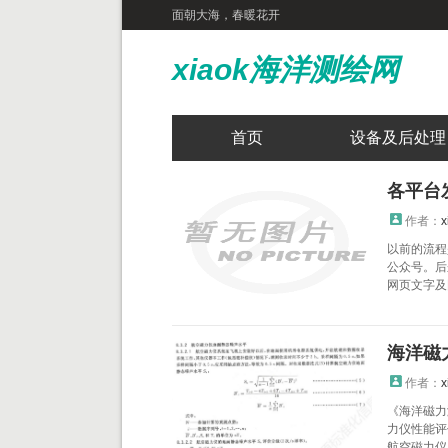
面朝大海，春暖花开
xiaok海洋测绘网
首页
设备及后处理
各平台
作者：
x
以前的流程
公众号。后
网页文字及图
海洋磁
作者：
x
《海洋磁力
力仪性能评
航空磁力仪系