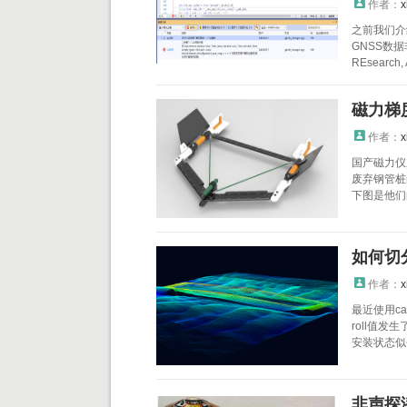
作者：
x
之前我们介
GNSS数
REsearch, A
磁力梯
作者：
x
国产磁力仪
废弃钢管桩
下图是他们的
如何切
作者：
x
最近使用c
roll值
安装状态似乎
非声探