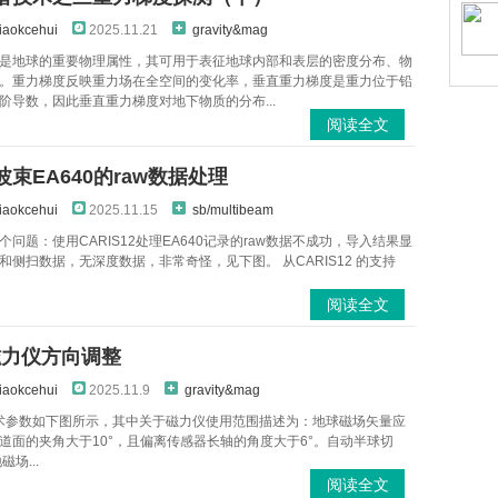
iaokcehui
2025.11.21
gravity&mag
是地球的重要物理属性，其可用于表征地球内部和表层的密度分布、物
。重力梯度反映重力场在全空间的变化率，垂直重力梯度是重力位于铅
阶导数，因此垂直重力梯度对地下物质的分布...
阅读全文
束EA640的raw数据处理
iaokcehui
2025.11.15
sb/multibeam
个问题：使用CARIS12处理EA640记录的raw数据不成功，导入结果显
和侧扫数据，无深度数据，非常奇怪，见下图。 从CARIS12 的支持
阅读全文
2磁力仪方向调整
iaokcehui
2025.11.9
gravity&mag
技术参数如下图所示，其中关于磁力仪使用范围描述为：地球磁场矢量应
道面的夹角大于10°，且偏离传感器长轴的角度大于6°。自动半球切
磁场...
阅读全文