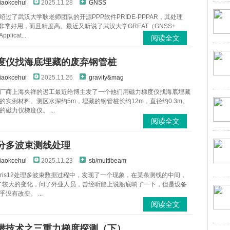
iaokcehui
2025.11.28
GNSS
绍过了武汉大学耿老师团队的开源PPP软件PRIDE-PPPAR，其处理
据非常好用，而且精度高。最近又听说了武汉大学GREAT（GNSS+
pplicat...
阅读全文
度仪找海底埋藏的废弃钢管桩
iaokcehui
2025.11.26
gravity&mag
厂商上海央祥的迟工最近给博主发了一个他们用磁力梯度仪找海底埋藏
的实例材料。测区水深约5m，埋藏的钢管桩长约12m，直径约0.3m。
磁力仪梯度仪。 ...
阅读全文
分多波束测线处理
iaokcehui
2025.11.23
sb/multibeam
aris12处理多波束数据过程中，发现了一个现象，在某条测线的中间，
发生了较大的变化，问了外业人员，曾经听船上说船底响了一下，但是设备
没有改变。 ...
阅读全文
潜技术之三重力梯度探测（下）