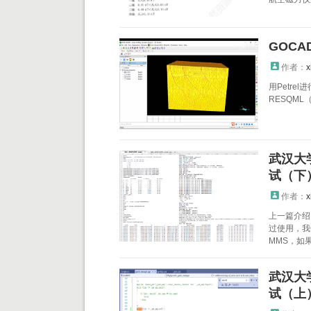
GOC
作者：
x
用Petr
RESQML（R
武汉大
试（下
作者：
x
上一篇介绍
过使用，我
MMS，如
武汉大
试（上