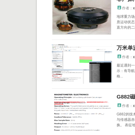
作者：
x
地球重力场
质运动状态
直方向的二
万米单波
作者：
x
最近遇到一
示：有导航
格...
G88
作者：
x
G882的
与传感器赤
换。 表征地