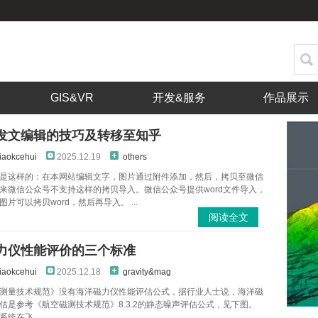
GIS&VR
开发&服务
作品展示
发文编辑的技巧及转移至知乎
iaokcehui
2025.12.19
others
是这样的：在本网站编辑文字，图片通过附件添加，然后，拷贝至微信
来微信公众号不支持这样的拷贝导入。微信公众号提供word文件导入，
片可以拷贝word，然后再导入。 ...
阅读全文
力仪性能评价的三个标准
iaokcehui
2025.12.18
gravity&mag
测量技术规范》没有海洋磁力仪性能评估公式，据行业人士说，海洋磁
估是参考《航空磁测技术规范》8.3.2的静态噪声评估公式，见下图。
统在飞...