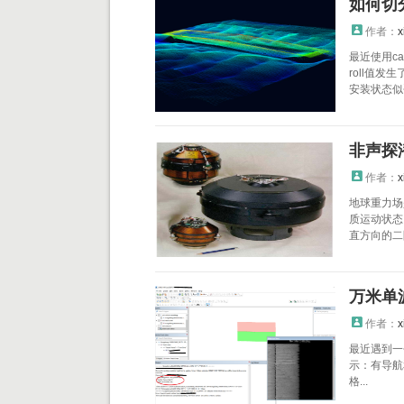
如何切
作者：
x
最近使用c
roll值
安装状态似乎
非声探
作者：
x
地球重力场
质运动状态
直方向的二
万米单波
作者：
x
最近遇到一
示：有导航
格...