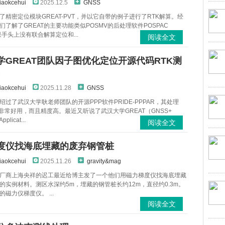
iaokcehui
2025.12.5
GNSS
了精密定位模块GREAT-PVT，并以它自带的例子进行了RTK解算。经
们了解了GREAT的主要功能类似POSMV的后处理软件POSPAC
果手头上没有联合解算定位和...
阅读全文
学GREAT团队因子图优化定位开源代码RTK测
）
iaokcehui
2025.11.28
GNSS
绍过了武汉大学耿老师团队的开源PPP软件PRIDE-PPPAR，其处理
据非常好用，而且精度高。最近又听说了武汉大学GREAT（GNSS+
pplicat...
阅读全文
度仪找海底埋藏的废弃钢管桩
iaokcehui
2025.11.26
gravity&mag
厂商上海央祥的迟工最近给博主发了一个他们用磁力梯度仪找海底埋藏
的实例材料。测区水深约5m，埋藏的钢管桩长约12m，直径约0.3m。
磁力仪梯度仪。 ...
阅读全文