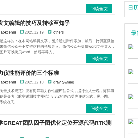
日
阅读全文
发文编辑的技巧及转移至知乎
最
iaokcehui
2025.12.19
others
是这样的：在本网站编辑文字，图片通过附件添加，然后，拷贝至微信
来微信公众号不支持这样的拷贝导入。微信公众号提供word文件导入，
片可以拷贝word，然后再导入。 ...
阅读全文
力仪性能评价的三个标准
iaokcehui
2025.12.18
gravity&mag
测量技术规范》没有海洋磁力仪性能评估公式，据行业人士说，海洋磁
估是参考《航空磁测技术规范》8.3.2的静态噪声评估公式，见下图。
统在飞...
阅读全文
学GREAT团队因子图优化定位开源代码RTK测
）