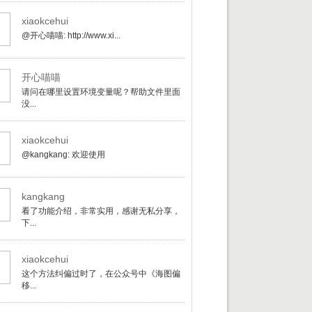
xiaokcehui
@开心喵喵: http://www.xi...
开心喵喵
请问在哪里设置环境变量呢？帮助文件里面
没...
xiaokcehui
@kangkang: 欢迎使用
kangkang
看了功能介绍，非常实用，感谢无私分享，
下...
xiaokcehui
这个方法纠偏过时了，在公众号中《海图偏
移...