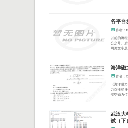
各平台
作者：
x
以前的流程
公众号。后
网页文字及图
海洋磁
作者：
x
《海洋磁力
力仪性能评
航空磁力仪系
武汉大
试（下