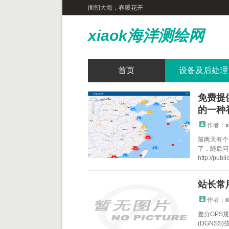
面朝大海，春暖花开
xiaok海洋测绘网
首页
设备及后处理
免费提
的一种
作者：
x
前两天有个
了，随后问
http://publi
站长常
作者：
x
差分GPS规
(DGNSS)