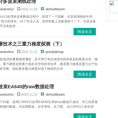
分多波束测线处理
iaokcehui
2025.11.23
sb/multibeam
aris12处理多波束数据过程中，发现了一个现象，在某条测线的中间，
发生了较大的变化，问了外业人员，曾经听船上说船底响了一下，但是设备
没有改变。 ...
阅读全文
潜技术之三重力梯度探测（下）
iaokcehui
2025.11.21
gravity&mag
是地球的重要物理属性，其可用于表征地球内部和表层的密度分布、物
。重力梯度反映重力场在全空间的变化率，垂直重力梯度是重力位于铅
阶导数，因此垂直重力梯度对地下物质的分布...
阅读全文
束EA640的raw数据处理
iaokcehui
2025.11.15
sb/multibeam
个问题：使用CARIS12处理EA640记录的raw数据不成功，导入结果显
和侧扫数据，无深度数据，非常奇怪，见下图。 从CARIS12 的支持
阅读全文