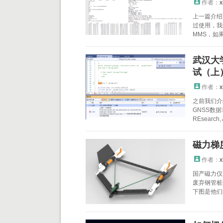
作者：
x
上一篇介绍
过使用，我
MMS，如
武汉大
试（上
作者：
x
之前我们介
GNSS数
REsearch, A
磁力梯
作者：
x
国产磁力仪
废弃钢管桩
下图是他们的