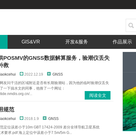
GIS&VR
开发&服务
作品展示
供POSMV的GNSS数据解算服务，验潮仪丢失
补救
iaokcehui
2022.12.19
GNSS
网友问干活的区域附近是否有长期验潮站，因为他的临时验潮仪丢失
了一下搞水文的同事，他推了一个网址：
ctide.nmdis.org.cn/...
阅读全文
用规范
iaokcehui
2018.1.9
GNSS
范定位误差小于10m GBT 17424-2009 差分全球导航卫星系统
技术要求.pdf 海上定位中误差小于7.5m/5m G...