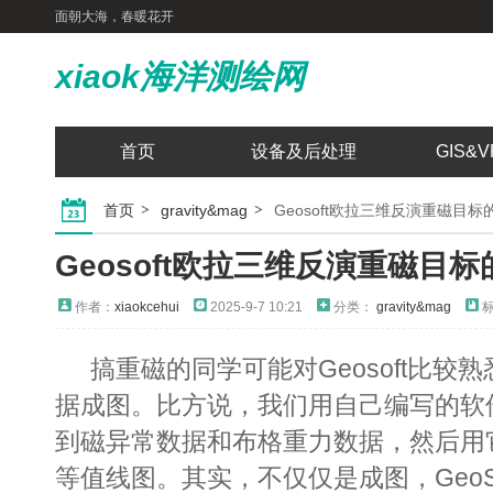
面朝大海，春暖花开
xiaok海洋测绘网
首页
设备及后处理
GIS&V
首页
gravity&mag
Geosoft欧拉三维反演重磁目
Geosoft欧拉三维反演重磁目
作者：
xiaokcehui
2025-9-7 10:21
分类：
gravity&mag
标
搞重磁的同学可能对Geosoft比较
据成图。比方说，我们用自己编写的软
到磁异常数据和布格重力数据
，然后用
等值线图。其实，不仅仅是成图，GeoSo