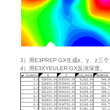
3）用
E3PREP GX生成
x、y、z三
4）用
E3XYEULER GX反演深度。