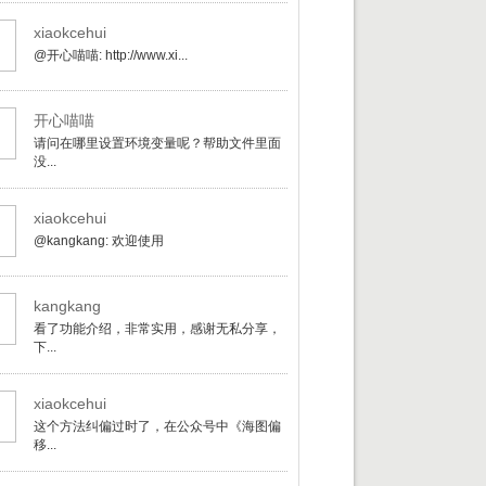
xiaokcehui
@开心喵喵: http://www.xi...
开心喵喵
请问在哪里设置环境变量呢？帮助文件里面
没...
xiaokcehui
@kangkang: 欢迎使用
kangkang
看了功能介绍，非常实用，感谢无私分享，
下...
xiaokcehui
这个方法纠偏过时了，在公众号中《海图偏
移...