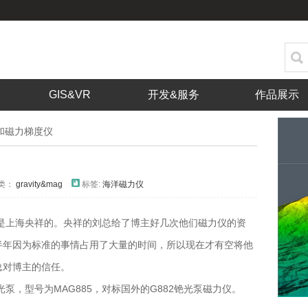
GIS&VR
开发&服务
作品展示
和磁力梯度仪
类：
gravity&mag
标签:
海洋磁力仪
是上海央祥的。央祥的刘总给了博主好几次他们磁力仪的资
半年因为标准的事情占用了大量的时间，所以现在才有空将他
总对博主的信任。
泵，型号为MAG885，对标国外的G882铯光泵磁力仪。