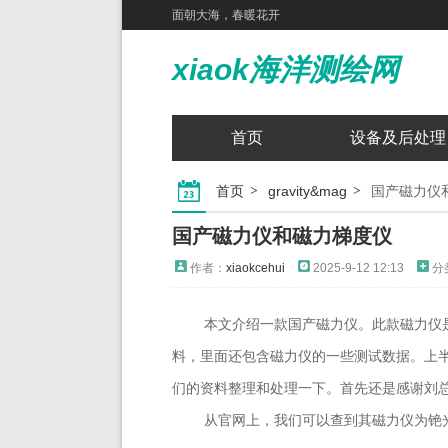
面朝大海，春暖花开
xiaok海洋测绘网
首页
设备及后处理
首页
gravity&mag
国产磁力仪
国产磁力仪和磁力梯度仪
作者：
xiaokcehui
2025-9-12 12:13
分
本文介绍一款国产磁力仪。
此款磁力仪
料，里面还包含磁力仪的一些测试数据。上
们的资料整理和处理一下。首先还是感谢刘
从官网上，我们可以查到其磁力仪为铯光