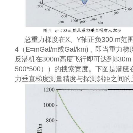
总重力梯度在X、Y轴正负300 m范围
4（E=mGal/m或Gal/km)，即当重力
反潜机在300m高度飞行即可达到830m
500*500
））的搜索宽度。下图是
潜艇
力垂直梯度测量精度与探测斜距之间的