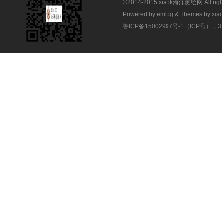
©2014-2015 xiaok海洋测绘网 All rig
Powered by
emlog
& Themes by
xia
鲁ICP备15002997号-1（ICP号），