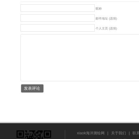
昵称
邮件地址 (选填)
个人主页 (选填)
xiaok海洋测绘网
|
关于我们
|
联