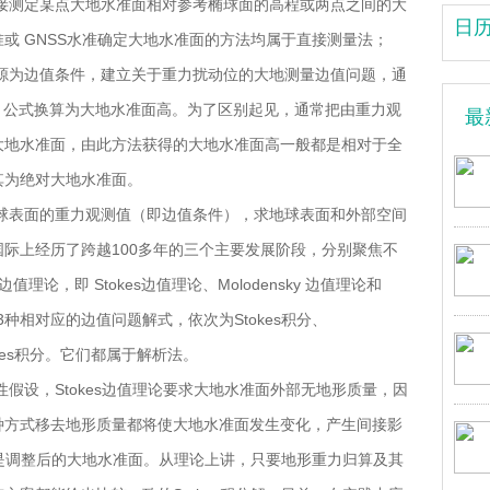
接测定某点大地水准面相对参考椭球面的高程或两点之间的大
日
或 GNSS水准确定大地水准面的方法均属于直接测量法；
源为边值条件，建立关于重力扰动位的大地测量边值问题，通
s 公式换算为大地水准面高。为了区别起见，通常把由重力观
最
大地水准面，由此方法获得的大地水准面高一般都是相对于全
其为绝对大地水准面。
球表面的重力观测值（即边值条件），求地球表面和外部空间
际上经历了跨越100多年的三个主要发展阶段，分别聚焦不
论，即 Stokes边值理论、Molodensky 边值理论和
了3种相对应的边值问题解式，依次为Stokes积分、
okes积分。
它们都属于解析法。
假设，Stokes边值理论要求大地水准面外部无地形质量，因
种方式移去地形质量都将使大地水准面发生变化
，产生间接影
是调整后的大地水准面。从理论上讲，只要地形重力归算及其