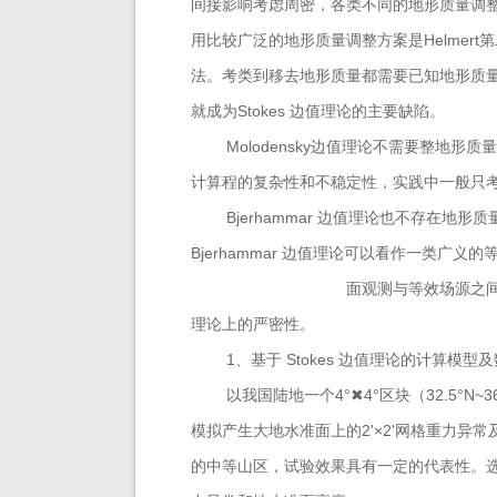
间接影响考虑周密，各类不同的地形质量调整
用比较广泛的地形质量调整方案是Helmert第二
法。考类到移去地形质量都需要已知地形质
就成为Stokes 边值理论的主要缺陷。
Molodensky边值理论不需要整地形质
计算程的复杂性和不稳定性，实践中一般只
Bjerhammar 边值理论也不存在
Bjerhammar 边值理论可以看作一
面观测与等效场源之间的转换过程
理论上的严密性。
1、基于 Stokes 边值理论的计算模型
以我国陆地一个4°✖4°区块（32.5°N~36
模拟产生
大地水准面上的2'×2'网格重力
的中等山区，试验效果具有一定的代表性。选用