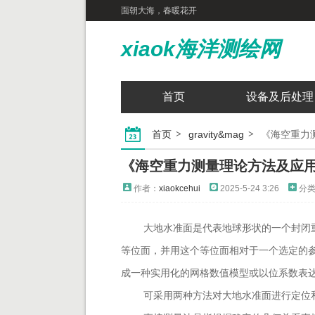
面朝大海，春暖花开
xiaok海洋测绘网
首页
设备及后处理
首页
gravity&mag
《海空重力
《海空重力测量理论方法及应
作者：
xiaokcehui
2025-5-24 3:26
分
大地水准面是代表地球形状的一个封闭
等位面，并用这个等位面相对于一个选定的参
成一种实用化的网格数值模型或以位系数表
可采用两种方法对大地水准面进行定位