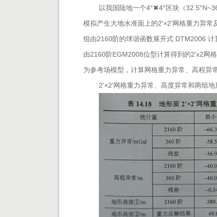
以我国陆地一个4°✖4°区块（32.5°N~36
模拟产生
大地水准面上的2'×2'网格重力
组由2160阶的球谐函数展开式 DTM200
由2160阶EGM2008位型计算得到的2'x2
为参考场模型，计算网格重力异常、高程异
2'×2'网格重力异常、高度异常和两组