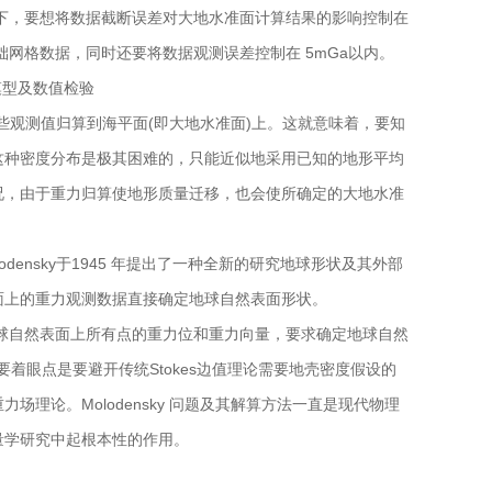
下，要想将数据截断误差对大地水准面计算结果的影响控制在
的基础网格数据，同时还要将数据观测误差控制在 5mGa以内。
算模型及数值检验
这些观测值归算到海平面(即大地水准面)上。这就意味着，要知
这种密度分布是极其困难的，只能近似地采用已知的地形平均
况，由于重力归算使地形质量迁移，也会使所确定的大地水准
olodensky于1945 年提出了一种全新的研究地球形状及其外部
面上的重力观测数据直接确定地球自然表面形状。
:已知地球自然表面上所有点的重力位和重力向量，要求确定地球自然
的主要着眼点是要避开传统Stokes边值理论需要地壳密度假设的
理论。Molodensky 问题及其解
算方法一直是现代物理
量学研究中起
根本性的作用。