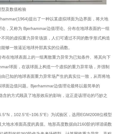
算模型及数值检验
erhammar(1964)提出了一种以某虚拟球面为边界面，将大地
理论，又称为
Bjerhammar
边值理论。分布在地球表面的一组
个不同的虚拟重力异常场源，人们可通过不同的数学形式构造
数能够一致逼近地球外部真实的位函数。
分布在地球表面上的一组离散重力异常为已知条件、将其向下
mmar
球面，在该球面上构造一个虚拟的重力异常场，并强制
与由已知的地球表面重力异常场产生的真实位一致，从而将地
拟球面边值问题。
Bjerhammar
边值理论最终以最简单的
一种隐含的方式顾及了地形效应的影响，这正是该理论的巧妙之
.5°N，102.5°E~106.5°E）为试验区，选用EGM2008位模型
常及大地水准面高度的真值。地形高度数据由2160阶的球谐函数
2008位模型的前360阶作为参考场模型，计算网格重力异常、高程