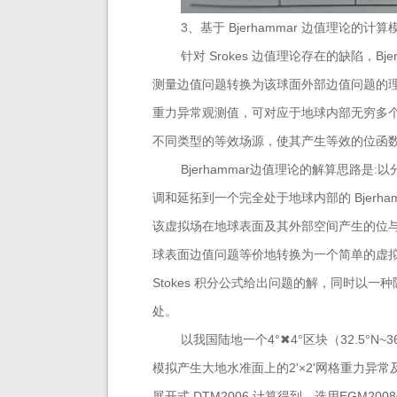
3、基于 Bjerhammar 边值理论的计
针对 Srokes 边值理论存在的缺陷，Bj
测量边值问题转换为该球面外部边值问题的
重力异常观测值，可对应于地球内部无穷多
不同类型的等效场源，使其产生等效的位函
Bjerhammar
边值理论的解算思路是:以
调和延拓到一个完全处于地球内部的
Bjerha
该虚拟场在地球表面及其外部空间产生的位
球表面边值问题等价地转换为一个简单的虚
Stokes 积分公式给出问题的解，同时以
处。
以我国陆地一个4°✖4°区块（32.5°N~36
模拟产生
大地水准面上的2'×2'网格重力异
展开式 DTM2006 计算得到。选用EGM