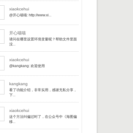
xiaokcehui
@开心喵喵: http://www.xi...
开心喵喵
请问在哪里设置环境变量呢？帮助文件里面
没...
xiaokcehui
@kangkang: 欢迎使用
kangkang
看了功能介绍，非常实用，感谢无私分享，
下...
xiaokcehui
这个方法纠偏过时了，在公众号中《海图偏
移...