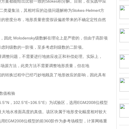
方案都能给出比较一致的Stokes积分解。目前，在实践中应
类凝集法，其相对应的边值问题解称为Stokes-Helmert方
量的密度分布，地形质量密度假设偏差带来的不确定定性自然
量，因此 Molodensky级数解在理论上是严密的，但由于高阶项
考虑到级数的一阶项，至多考虑到级数的二阶项。
地形质量调整问题，不需要进行地效应改正和补偿处理。实际上，
类广义的等场源方法，此类方法不需要调整地形质量，但在地
中已经巧妙地顾及了地形效应的影响，因此具有
及数值检验
.5°N，102.5°E~106.5°E）为试验区，选用EGM2008位模型
异常及大地水准面高度的真值。该区块属于地形变化幅度相对较大
EGM2008位模型的前360阶作为参考场模型，计算网格重