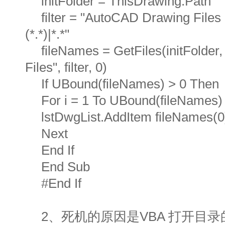
initFolder = ThisDrawing.Path
filter = "AutoCAD Drawing Files 
(*.*)|*.*"
fileNames = GetFiles(initFolder
Files", filter, 0)
If UBound(fileNames) > 0 Then
For i = 1 To UBound(fileNames)
lstDwgList.AddItem fileNames(0)
Next
End If
End Sub
#End If
2、死机的原因是VBA 打开目