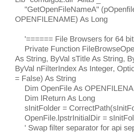
"GetOpenFileNameA" (pOpenfi
OPENFILENAME) As Long
'====== File Browsers for 64 b
Private Function FileBrowseOpen
As String, ByVal sTitle As String, B
ByVal nFilterIndex As Integer, Opti
= False) As String
Dim OpenFile As OPENFILEN
Dim lReturn As Long
sInitFolder = CorrectPath(sInitF
OpenFile.lpstrInitialDir = sInitFo
' Swap filter separator for api se