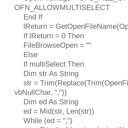
OFN_ALLOWMULTISELECT
End If
lReturn = GetOpenFileName(Op
If lReturn = 0 Then
FileBrowseOpen = ""
Else
If multiSelect Then
Dim str As String
str = Trim(Replace(Trim(OpenFile
vbNullChar, ","))
Dim ed As String
ed = Mid(str, Len(str))
While (ed = ",")