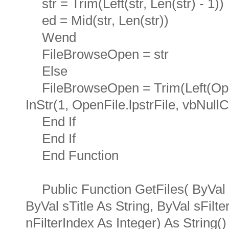
str = Trim(Left(str, Len(str) - 1))
ed = Mid(str, Len(str))
Wend
FileBrowseOpen = str
Else
FileBrowseOpen = Trim(Left(Open
InStr(1, OpenFile.lpstrFile, vbNullC
End If
End If
End Function
Public Function GetFiles( ByVal 
ByVal sTitle As String, ByVal sFilte
nFilterIndex As Integer) As String()