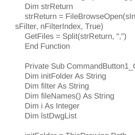
Dim strReturn
strReturn = FileBrowseOpen(sInit
sFilter, nFilterIndex, True)
GetFiles = Split(strReturn, ",")
End Function
Private Sub CommandButton1_C
Dim initFolder As String
Dim filter As String
Dim fileNames() As String
Dim i As Integer
Dim lstDwgList