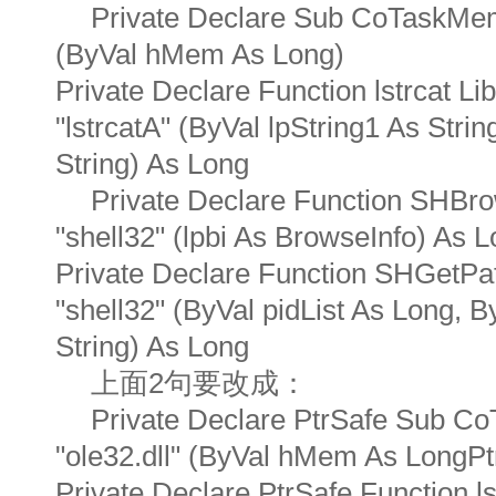
Private Declare Sub CoTaskMemF
(ByVal hMem As Long)
Private Declare Function lstrcat Lib
"lstrcatA" (ByVal lpString1 As Strin
String) As Long
Private Declare Function SHBr
"shell32" (lpbi As BrowseInfo) As 
Private Declare Function SHGetPa
"shell32" (ByVal pidList As Long, B
String) As Long
上面2句要改成：
Private Declare PtrSafe Sub C
"ole32.dll" (ByVal hMem As LongPt
Private Declare PtrSafe Function ls