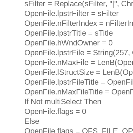
sFilter = Replace(sFilter, "|", Ch
OpenFile.lpstrFilter = sFilter
OpenFile.nFilterIndex = nFilterI
OpenFile.lpstrTitle = sTitle
OpenFile.hWndOwner = 0
OpenFile.lpstrFile = String(257, 
OpenFile.nMaxFile = LenB(OpenFi
OpenFile.lStructSize = LenB(Op
OpenFile.lpstrFileTitle = OpenFil
OpenFile.nMaxFileTitle = OpenF
If Not multiSelect Then
OpenFile.flags = 0
Else
OpenFile.flags = OFS_FILE_