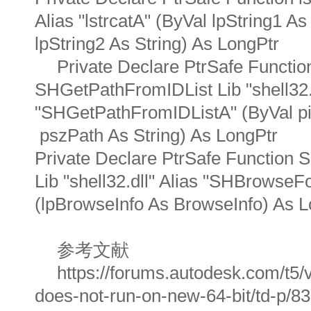
Alias "lstrcatA" (ByVal lpString1 As
lpString2 As String) As LongPtr
Private Declare PtrSafe Functio
SHGetPathFromIDList Lib "shell32.d
"SHGetPathFromIDListA" (ByVal p
pszPath As String) As LongPtr
Private Declare PtrSafe Function
Lib "shell32.dll" Alias "SHBrowseF
(lpBrowseInfo As BrowseInfo) As L
参考文献
https://forums.autodesk.com/t5/v
does-not-run-on-new-64-bit/td-p/8