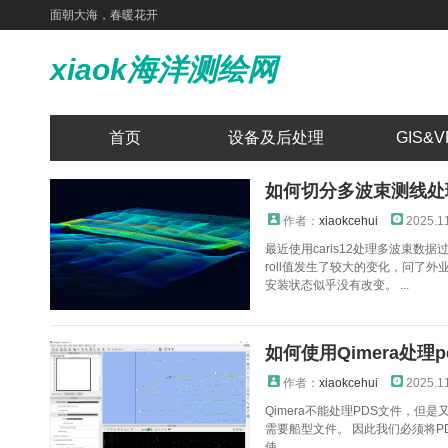
面朝大海，春暖花开
xiaok海洋测绘网
首页
设备及后处理
GIS&V
如何切分多波束测线处
作者：
xiaokcehui
2025.1
最近使用caris12处理多波束
roll值发生了较大的变化，问了
安装状态似乎没有改变。 ...
如何使用Qimera处理p
作者：
xiaokcehui
2025.1
Qimera不能处理PDS文件，但是
需要船型文件。 因此我们必须将PD
使...