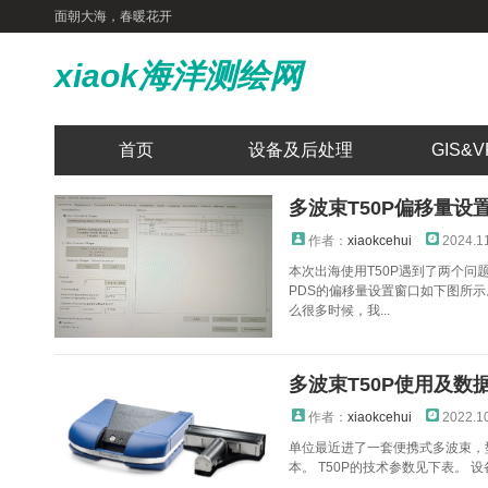
面朝大海，春暖花开
xiaok海洋测绘网
首页
设备及后处理
GIS&V
多波束T50P偏移量设
作者：
xiaokcehui
2024.1
本次出海使用T50P遇到了两个问
PDS的偏移量设置窗口如下图所示
么很多时候，我...
多波束T50P使用及数
作者：
xiaokcehui
2022.1
单位最近进了一套便携式多波束，型号是
本。 T50P的技术参数见下表。 设