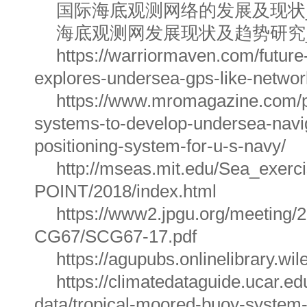
国际海底观测网络的发展及现状
海底观测网发展现状及趋势研究
https://warriormaven.com/futur
explores-undersea-gps-like-networ
https://www.mromagazine.com/p
systems-to-develop-undersea-navi
positioning-system-for-u-s-navy/
http://mseas.mit.edu/Sea_exe
POINT/2018/index.html
https://www2.jpgu.org/meeting/
CG67/SCG67-17.pdf
https://agupubs.onlinelibrary.w
https://climatedataguide.ucar.ed
data/tropical-moored-buoy-system-t