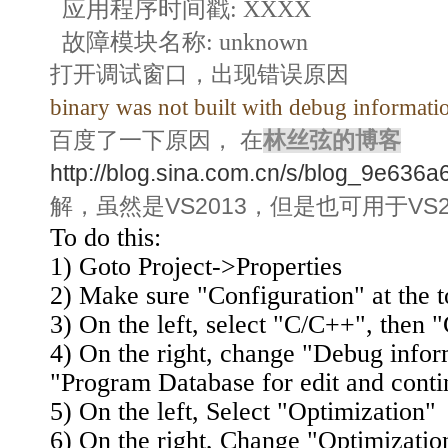
应用程序时间戳: XXXX
故障模块名称: unknown
打开调试窗口，出现错误原因
binary was not built with debug informat
百度了一下原因， 在
林丝弦的博客
http://blog.sina.com.cn/s/blog_9e636
解，虽然是VS2013，但是也可用于VS2
To do this:
1) Goto Project->Properties
2) Make sure "Configuration" at the 
3) On the left, select "C/C++", then 
4) On the right, change "Debug infor
"Program Database for edit and conti
5) On the left, Select "Optimization"
6) On the right, Change "Optimizatio